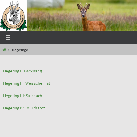
Zum
Inhalt
springen
Start
Hegeringe
Hegering I : Backnang
Hegering II : Weisacher Tal
Hegering III: Sulzbach
Hegering IV : Murrhardt