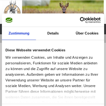
Zum
Inhalt
springen
Zustimmung
Details
Über Cookies
Start
2025 Umbau Schießstand
54
« 2025 Umbau Schießstand
Diese Webseite verwendet Cookies
54
Wir verwenden Cookies, um Inhalte und Anzeigen zu
personalisieren, Funktionen für soziale Medien anbieten
Webmaster
1 Dezember, 2025
zu können und die Zugriffe auf unsere Website zu
Die Originalgröße beträgt
Pixel
1600 × 1200
analysieren. Außerdem geben wir Informationen zu Ihrer
Verwendung unserer Website an unsere Partner für
soziale Medien, Werbung und Analysen weiter. Unsere
Partner führen diese Informationen möglicherweise mit
weiteren Daten zusammen, die Sie ihnen bereitgestellt
haben oder die sie im Rahmen Ihrer Nutzung der Dienste