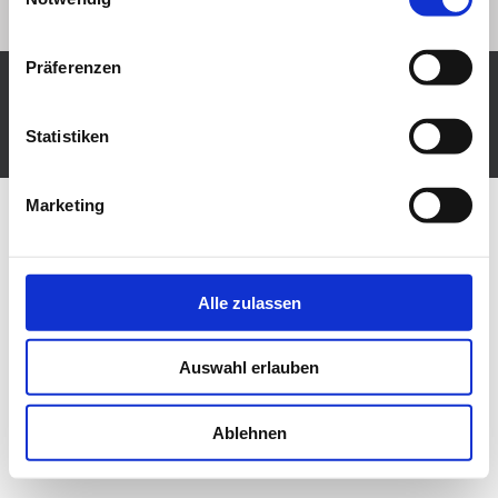
Präferenzen
KJV-Backnang e.V.
Administration
Statistiken
Präsentiert von
Nirvana
&
WordPress.
Marketing
Alle zulassen
Auswahl erlauben
Ablehnen