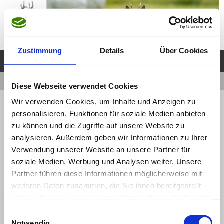
Zum
Inhalt
springen
Zustimmung
Details
Über Cookies
Start
Downloads
Aufnahmeantrag_2016
Diese Webseite verwendet Cookies
Wir verwenden Cookies, um Inhalte und Anzeigen zu
« Downloads
Aufnahmeantrag_2016
personalisieren, Funktionen für soziale Medien anbieten
zu können und die Zugriffe auf unsere Website zu
analysieren. Außerdem geben wir Informationen zu Ihrer
Webmaster
12 Mai, 2016
Webmaster
12 Mai, 2016
Verwendung unserer Website an unsere Partner für
soziale Medien, Werbung und Analysen weiter. Unsere
aufnahmeantrag_2016-3
Partner führen diese Informationen möglicherweise mit
weiteren Daten zusammen, die Sie ihnen bereitgestellt
haben oder die sie im Rahmen Ihrer Nutzung der Dienste
Vorheriges Bild
gesammelt haben.
Einwilligungsauswahl
Notwendig