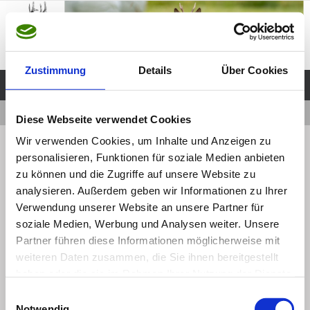
Zum
Inhalt
springen
Zustimmung
Details
Über Cookies
Start
Downloads
paarhufer
Diese Webseite verwendet Cookies
Wir verwenden Cookies, um Inhalte und Anzeigen zu
« Downloads
paarhufer
personalisieren, Funktionen für soziale Medien anbieten
zu können und die Zugriffe auf unsere Website zu
analysieren. Außerdem geben wir Informationen zu Ihrer
Webmaster
17 November, 2014
Webmaster
Verwendung unserer Website an unsere Partner für
17 November, 2014
soziale Medien, Werbung und Analysen weiter. Unsere
Partner führen diese Informationen möglicherweise mit
weiteren Daten zusammen, die Sie ihnen bereitgestellt
paarhufer
haben oder die sie im Rahmen Ihrer Nutzung der Dienste
gesammelt haben.
Einwilligungsauswahl
Vorheriges Bild
Notwendig