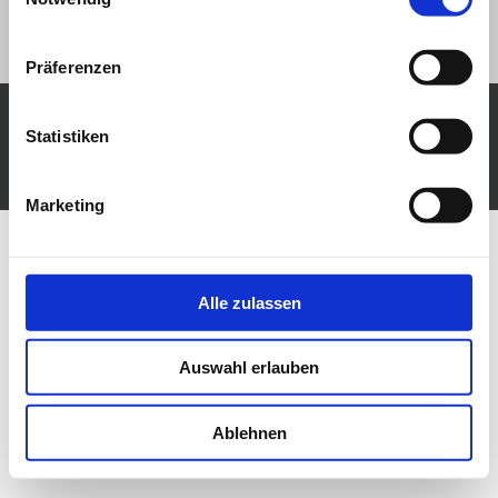
Präferenzen
Statistiken
KJV-Backnang e.V.
Administration
Präsentiert von
Nirvana
&
WordPress.
Marketing
Alle zulassen
Auswahl erlauben
Ablehnen