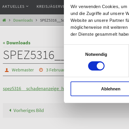
Zum
AKTUELLES
KREISJÄGERVEREINIGUNG
FACHBEREICHE
Wir verwenden Cookies, um I
Inhalt
und die Zugriffe auf unsere 
springen
Start
Downloads
SPEZ5316__Schadenanzeige_Hunde-Unfall_LJV_B-
Website an unsere Partner fü
möglicherweise mit weiteren
der Dienste gesammelt habe
« Downloads
Einwilligungsauswahl
SPEZ5316__Schadenanz
Notwendig
Webmaster
3 Februar, 2017
Webmaster
3 F
spez5316__schadenanzeige_hunde-unfall_ljv_b-w_
Ablehnen
Vorheriges Bild