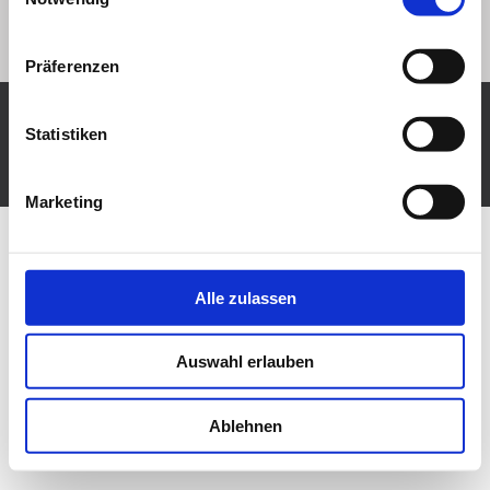
Präferenzen
Statistiken
KJV-Backnang e.V.
Administration
Präsentiert von
Nirvana
&
WordPress.
Marketing
Alle zulassen
Auswahl erlauben
Ablehnen