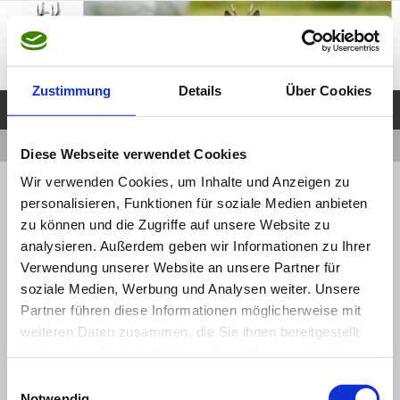
Zum
Inhalt
springen
Zustimmung
Details
Über Cookies
Start
Downloads
Streckenliste
Diese Webseite verwendet Cookies
Wir verwenden Cookies, um Inhalte und Anzeigen zu
« Downloads
Streckenliste
personalisieren, Funktionen für soziale Medien anbieten
zu können und die Zugriffe auf unsere Website zu
analysieren. Außerdem geben wir Informationen zu Ihrer
Webmaster
26 Februar, 2015
Webmaster
Verwendung unserer Website an unsere Partner für
26 Februar, 2015
soziale Medien, Werbung und Analysen weiter. Unsere
Partner führen diese Informationen möglicherweise mit
weiteren Daten zusammen, die Sie ihnen bereitgestellt
streckenliste
haben oder die sie im Rahmen Ihrer Nutzung der Dienste
gesammelt haben.
Einwilligungsauswahl
Vorheriges Bild
Notwendig