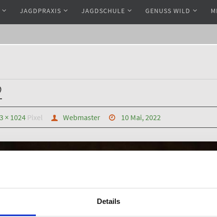
JAGDPRAXIS
JAGDSCHULE
GENUSS WILD
M
2
3 × 1024
Pixel
Webmaster
10 Mai, 2022
Details