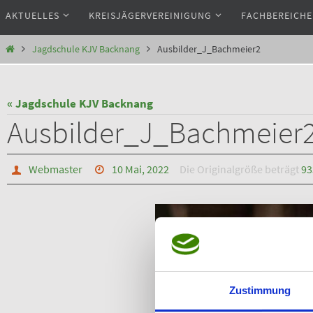
Zum
AKTUELLES
KREISJÄGERVEREINIGUNG
FACHBEREICHE
Inhalt
springen
Start
Jagdschule KJV Backnang
Ausbilder_J_Bachmeier2
« Jagdschule KJV Backnang
Ausbilder_J_Bachmeier
Webmaster
10 Mai, 2022
Die Originalgröße beträgt
93
Zustimmung