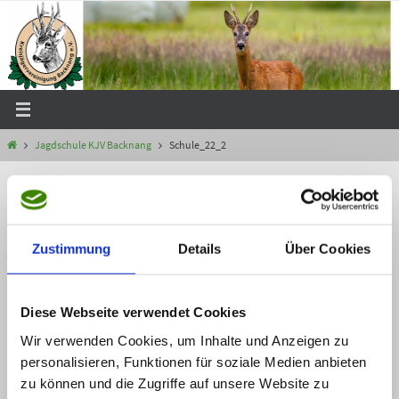
Zum
Inhalt
springen
Start
Jagdschule KJV Backnang
Schule_22_2
« Jagdschule KJV Backnang
Schule_22_2
Zustimmung
Details
Über Cookies
Webmaster
10 Mai, 2022
Die Originalgröße beträgt
Pixel
1773 × 2364
Webmaster
10 Mai, 2022
Diese Webseite verwendet Cookies
Wir verwenden Cookies, um Inhalte und Anzeigen zu
personalisieren, Funktionen für soziale Medien anbieten
zu können und die Zugriffe auf unsere Website zu