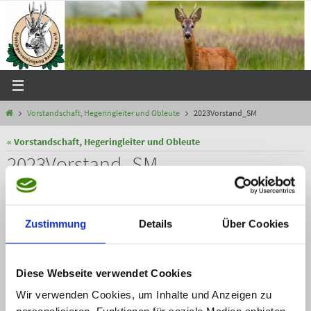
Zum
Inhalt
springen
Start
Vorstandschaft, Hegeringleiter und Obleute
2023Vorstand_SM
« Vorstandschaft, Hegeringleiter und Obleute
2023Vorstand_SM
Webmaster
12 Juli, 2023
Die Originalgröße beträgt
Pixel
669 × 1024
Webmaster
Zustimmung
Details
Über Cookies
12 Juli, 2023
Diese Webseite verwendet Cookies
Wir verwenden Cookies, um Inhalte und Anzeigen zu