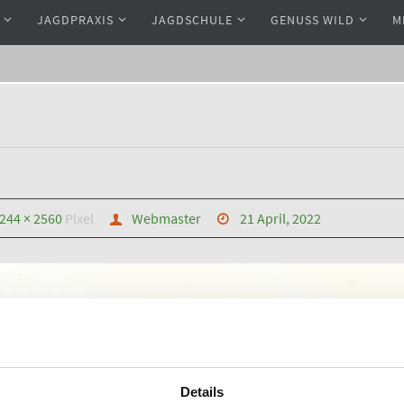
JAGDPRAXIS
JAGDSCHULE
GENUSS WILD
M
244 × 2560
Pixel
Webmaster
21 April, 2022
Details