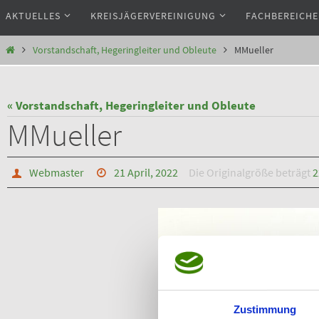
Zum
AKTUELLES
KREISJÄGERVEREINIGUNG
FACHBEREICHE
Inhalt
springen
Start
Vorstandschaft, Hegeringleiter und Obleute
MMueller
« Vorstandschaft, Hegeringleiter und Obleute
MMueller
Webmaster
21 April, 2022
Die Originalgröße beträgt
2
Zustimmung