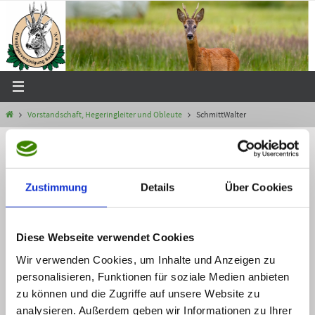
Zum
Inhalt
springen
Start
Vorstandschaft, Hegeringleiter und Obleute
SchmittWalter
« Vorstandschaft, Hegeringleiter und Obleute
SchmittWalter
Zustimmung
Details
Über Cookies
Webmaster
9 April, 2018
Die Originalgröße beträgt
Pixel
798 × 1015
Webmaster
Diese Webseite verwendet Cookies
9 April, 2018
Wir verwenden Cookies, um Inhalte und Anzeigen zu
personalisieren, Funktionen für soziale Medien anbieten
zu können und die Zugriffe auf unsere Website zu
analysieren. Außerdem geben wir Informationen zu Ihrer