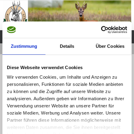
Zum
Inhalt
springen
Zustimmung
Details
Über Cookies
Start
Schiessstand
P1040819
« Schiessstand
Diese Webseite verwendet Cookies
P1040819
Wir verwenden Cookies, um Inhalte und Anzeigen zu
Webmaster
13 November, 2015
personalisieren, Funktionen für soziale Medien anbieten
zu können und die Zugriffe auf unsere Website zu
Die Originalgröße beträgt
Pixel
1280 × 960
Webmaster
analysieren. Außerdem geben wir Informationen zu Ihrer
13 November, 2015
Verwendung unserer Website an unsere Partner für
soziale Medien, Werbung und Analysen weiter. Unsere
Partner führen diese Informationen möglicherweise mit
weiteren Daten zusammen, die Sie ihnen bereitgestellt