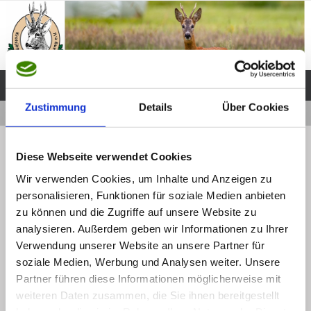
Zum
Inhalt
springen
Zustimmung
Details
Über Cookies
Start
Schiessstand
P1040830
« Schiessstand
Diese Webseite verwendet Cookies
P1040830
Wir verwenden Cookies, um Inhalte und Anzeigen zu
Webmaster
13 November, 2015
personalisieren, Funktionen für soziale Medien anbieten
zu können und die Zugriffe auf unsere Website zu
Die Originalgröße beträgt
Pixel
1280 × 960
Webmaster
analysieren. Außerdem geben wir Informationen zu Ihrer
13 November, 2015
Verwendung unserer Website an unsere Partner für
soziale Medien, Werbung und Analysen weiter. Unsere
Partner führen diese Informationen möglicherweise mit
weiteren Daten zusammen, die Sie ihnen bereitgestellt