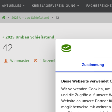
Zum
AKTUELLES
KREISJÄGERVEREINIGUNG
FACHBEREICHE
Inhalt
springen
Start
2025 Umbau Schießstand
42
« 2025 Umbau Schießstand
42
Webmaster
1 Dezember, 2025
Die Originalgröße betr
Zustimmung
Diese Webseite verwendet 
Wir verwenden Cookies, um I
und die Zugriffe auf unsere 
Website an unsere Partner fü
möglicherweise mit weiteren