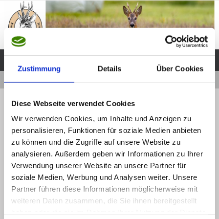
Zum
Inhalt
springen
Zustimmung
Details
Über Cookies
Start
2025 Umbau Schießstand
46
« 2025 Umbau Schießstand
Diese Webseite verwendet Cookies
46
Wir verwenden Cookies, um Inhalte und Anzeigen zu
personalisieren, Funktionen für soziale Medien anbieten
Webmaster
1 Dezember, 2025
zu können und die Zugriffe auf unsere Website zu
Die Originalgröße beträgt
Pixel
1600 × 1200
analysieren. Außerdem geben wir Informationen zu Ihrer
Verwendung unserer Website an unsere Partner für
soziale Medien, Werbung und Analysen weiter. Unsere
Partner führen diese Informationen möglicherweise mit
weiteren Daten zusammen, die Sie ihnen bereitgestellt
haben oder die sie im Rahmen Ihrer Nutzung der Dienste